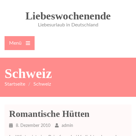
Zum
Inhalt
Liebeswochenende
springen
Liebesurlaub in Deutschland
Menü
Hauptmenü
öffnen
Schweiz
Startseite
Schweiz
Romantische Hütten
8. Dezember 2010
admin