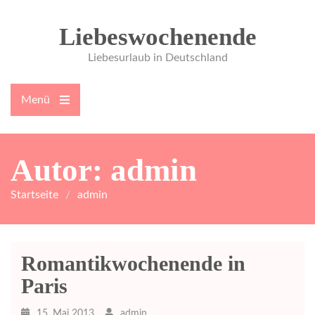
Zum
Inhalt
Liebeswochenende
springen
Liebesurlaub in Deutschland
Menü
Hauptmenü
öffnen
Autor: admin
Startseite
admin
Romantikwochenende in
Paris
15. Mai 2013
admin