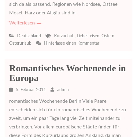
sich da als passend. Regionen wie Nordsee, Ostsee,
Mosel, Harz oder Allgäu sind in
Weiterlesen
Deutschland
Kurzurlaub
,
Liebesreisen
,
Ostern
,
zu
Osterurlaub
Hinterlasse einen Kommentar
Osterwochenende
in
Deutschland
Romantisches Wochenende in
Europa
5. Februar 2011
admin
romantisches Wochenende Berlin Viele Paare
entscheiden sich für ein romantisches Wochenende zu
zweit, um ein paar Tage lang viel Zeit miteinander zu
verbringen. Vor allem europäische Städte finden für
diese Form des Kurzurlaubs großen Anklang, da man