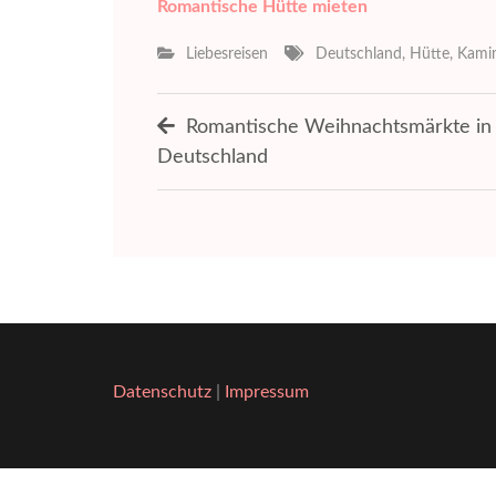
Romantische Hütte mieten
Liebesreisen
Deutschland
,
Hütte
,
Kami
Beitragsnavigation
Romantische Weihnachtsmärkte in
Deutschland
Datenschutz
|
Impressum