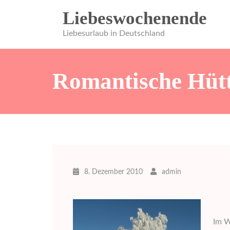
Zum
Liebeswochenende
Inhalt
springen
Liebesurlaub in Deutschland
Romantische Hüt
8. Dezember 2010
admin
Im W