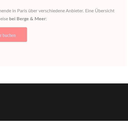
de in Paris über verschiedene Anbieter. Eine Übersicht
weise
bei Berge & Meer
:
r buchen