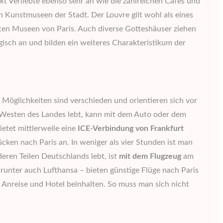
kt Verliebte ebenso sehr an wie die zahlreichen Cafes und
n Kunstmuseen der Stadt. Der Louvre gilt wohl als eines
sten Museen von Paris. Auch diverse Gotteshäuser ziehen
isch an und bilden ein weiteres Charakteristikum der
Möglichkeiten sind verschieden und orientieren sich vor
Westen des Landes lebt, kann mit dem Auto oder dem
etet mittlerweile eine
ICE-Verbindung von Frankfurt
ken nach Paris an. In weniger als vier Stunden ist man
eren Teilen Deutschlands lebt, ist
mit dem Flugzeug
am
darunter auch Lufthansa – bieten günstige Flüge nach Paris
ie Anreise und Hotel beinhalten. So muss man sich nicht