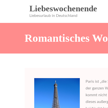
Zum
Liebeswochenende
Inhalt
springen
Liebesurlaub in Deutschland
Romantisches Woc
Paris ist „di
der ganzen W
kommt nicht z
dieses außer